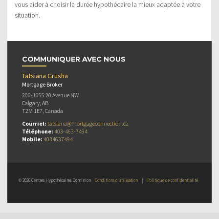
vous aider à choisir la durée hypothécaire la mieux adaptée à votre
situation.
COMMUNIQUER AVEC NOUS
Tatsiana Grusha
Mortgage Broker
200-1055 20 Avenue NW
Calgary, AB
T2M 1E7, Canada
Courriel:
tatsiana@mortgageconnection.ca
Téléphone:
403-463-7494
Mobile:
4034637494
© 2026 Centres Hypothécaires Dominion
Conditions d’utilisation
|
Politique de confidentialité